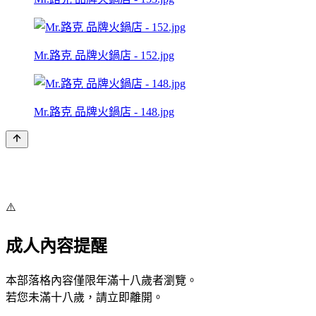
Mr.路克 品牌火鍋店 - 152.jpg
Mr.路克 品牌火鍋店 - 148.jpg
⚠️
成人內容提醒
本部落格內容僅限年滿十八歲者瀏覽。
若您未滿十八歲，請立即離開。