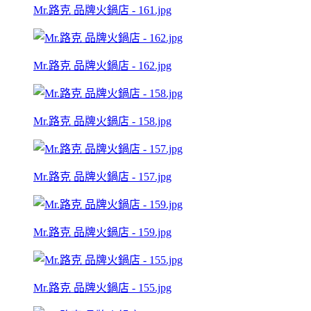
Mr.路克 品牌火鍋店 - 161.jpg
Mr.路克 品牌火鍋店 - 162.jpg
Mr.路克 品牌火鍋店 - 158.jpg
Mr.路克 品牌火鍋店 - 157.jpg
Mr.路克 品牌火鍋店 - 159.jpg
Mr.路克 品牌火鍋店 - 155.jpg