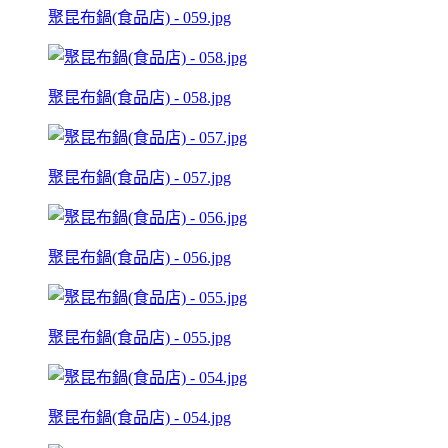
聚昆布鍋(食品店) - 059.jpg
聚昆布鍋(食品店) - 058.jpg
聚昆布鍋(食品店) - 057.jpg
聚昆布鍋(食品店) - 056.jpg
聚昆布鍋(食品店) - 055.jpg
聚昆布鍋(食品店) - 054.jpg