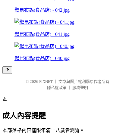
聚昆布鍋(食品店) - 042.jpg
聚昆布鍋(食品店) - 041.jpg
聚昆布鍋(食品店) - 040.jpg
© 2026
PIXNET
｜
文章與圖片權利屬原作者所有
隱私權政策
｜
服務聲明
⚠️
成人內容提醒
本部落格內容僅限年滿十八歲者瀏覽。